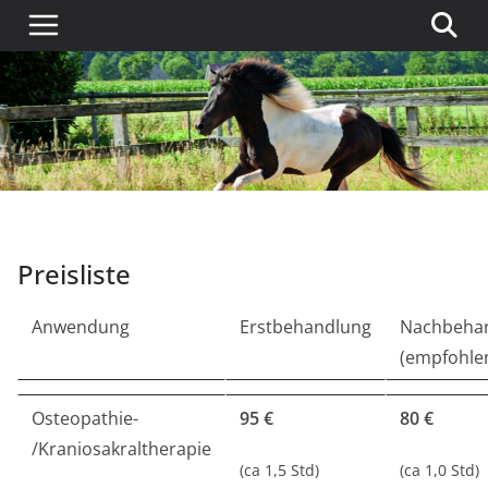
Preisliste
Anwendung
Erstbehandlung
Nachbeha
(empfohle
Osteopathie-
95 €
80 €
/Kraniosakraltherapie
(ca 1,5 Std)
(ca 1,0 Std)