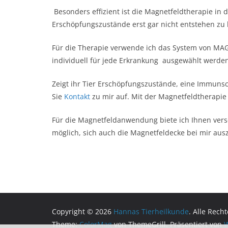
Besonders effizient ist die Magnetfeldtherapie 
Erschöpfungszustände erst gar nicht entstehen zu 
Für die Therapie verwende ich das System von MAG
individuell für jede Erkrankung ausgewählt werd
Zeigt ihr Tier Erschöpfungszustände, eine Immun
Sie
Kontakt
zu mir auf. Mit der Magnetfeldtherapie 
Für die Magnetfeldanwendung biete ich Ihnen ver
möglich, sich auch die Magnetfeldecke bei mir aus
Copyright © 2026
Hannas Tierheilkunde
. Alle Rech
Theme:
ColorMag
von ThemeGrill. Präsentiert von
W